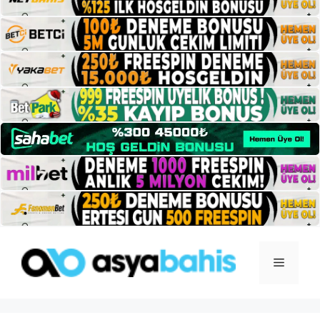
İçeriğe
atla
Menü