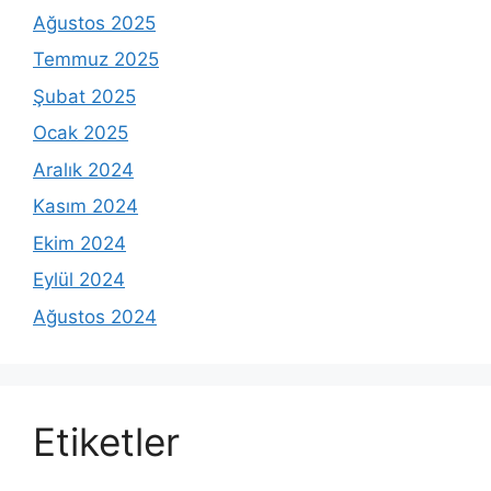
Ağustos 2025
Temmuz 2025
Şubat 2025
Ocak 2025
Aralık 2024
Kasım 2024
Ekim 2024
Eylül 2024
Ağustos 2024
Etiketler