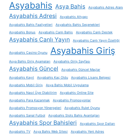
Asyabahis
Asya Bahis
Asyabahis Adres Alanı
Asyabahis Adresi
Asyabahis Altyapı
Asyabahis Bahis Faaliyetleri
Asyabahis Bahis Seçenekleri
Asyabahis Bonus
Asyabahis Canlı Bahis
Asyabahis Canlı Destek
Asyabahis Canlı Yayın
Asyabahis Canlı Yayın Özelliği
Asyabahis Giriş
Asyabahis Casino Oyunu
Asya Bahis Giriş Aşamaları
Asyabahis Giriş Sayfası
Asyabahis Güncel
Asyabahis Güncel Maçlar
Asyabahis Kayıt
Asyabahis Kaç Oldu
Asyabahis Lisans Belgesi
Asyabahis Mobil Giriş
Asya Bahis Mobil Uygulama
Asyabahis Nasıl Üye Olabilirim
Asyabahis Online Site
Asyabahis Para Kazanmak
Asyabahis Promosyonlar
Asyabahis Promosyon Yönergeleri
Asyabahis Rulet Oyunu
Asyabahis Sanal Futbol
Asyabahis Slots Bahis Avantajları
Asyabahis Spor Bahisleri
Asyabahis Spor Dalları
Asyabahis TV
Asya Bahis Web Sitesi
Asyabahis Yeni Adres