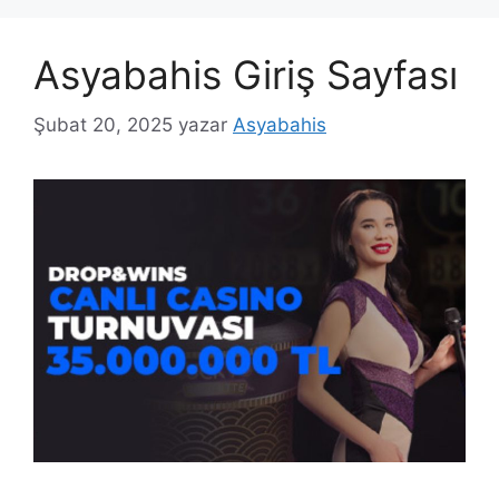
Asyabahis Giriş Sayfası
Şubat 20, 2025
yazar
Asyabahis