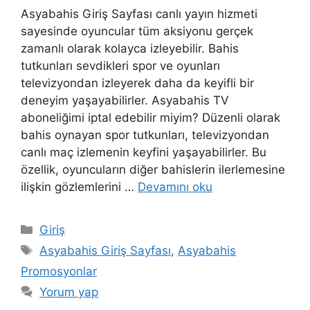
Asyabahis Giriş Sayfası canlı yayın hizmeti
sayesinde oyuncular tüm aksiyonu gerçek
zamanlı olarak kolayca izleyebilir. Bahis
tutkunları sevdikleri spor ve oyunları
televizyondan izleyerek daha da keyifli bir
deneyim yaşayabilirler. Asyabahis TV
aboneliğimi iptal edebilir miyim? Düzenli olarak
bahis oynayan spor tutkunları, televizyondan
canlı maç izlemenin keyfini yaşayabilirler. Bu
özellik, oyuncuların diğer bahislerin ilerlemesine
ilişkin gözlemlerini …
Devamını oku
Kategoriler
Giriş
Etiketler
Asyabahis Giriş Sayfası
,
Asyabahis
Promosyonlar
Yorum yap