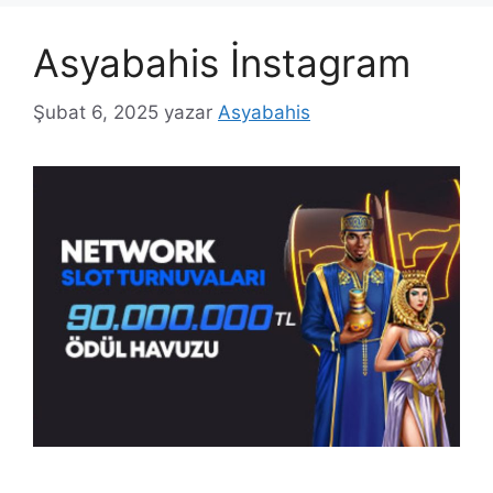
Asyabahis İnstagram
Şubat 6, 2025
yazar
Asyabahis