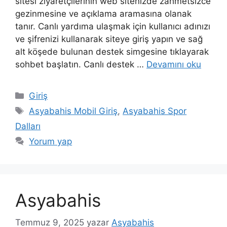
sitesi ziyaretçilerinin web sitenizde zahmetsizce
gezinmesine ve açıklama aramasına olanak
tanır. Canlı yardıma ulaşmak için kullanıcı adınızı
ve şifrenizi kullanarak siteye giriş yapın ve sağ
alt köşede bulunan destek simgesine tıklayarak
sohbet başlatın. Canlı destek …
Devamını oku
Kategoriler
Giriş
Etiketler
Asyabahis Mobil Giriş
,
Asyabahis Spor
Dalları
Yorum yap
Asyabahis
Temmuz 9, 2025
yazar
Asyabahis