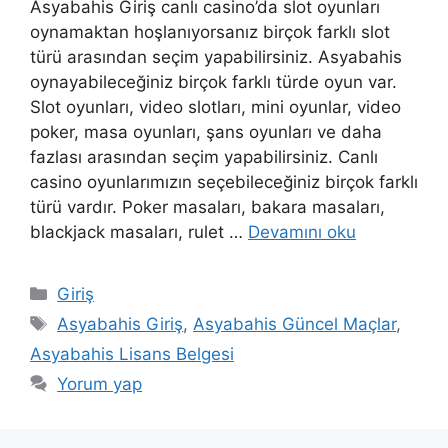
Asyabahis Giriş canlı casino’da slot oyunları
oynamaktan hoşlanıyorsanız birçok farklı slot
türü arasından seçim yapabilirsiniz. Asyabahis
oynayabileceğiniz birçok farklı türde oyun var.
Slot oyunları, video slotları, mini oyunlar, video
poker, masa oyunları, şans oyunları ve daha
fazlası arasından seçim yapabilirsiniz. Canlı
casino oyunlarımızın seçebileceğiniz birçok farklı
türü vardır. Poker masaları, bakara masaları,
blackjack masaları, rulet …
Devamını oku
Kategoriler
Giriş
Etiketler
Asyabahis Giriş
,
Asyabahis Güncel Maçlar
,
Asyabahis Lisans Belgesi
Yorum yap