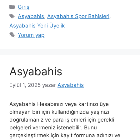
Kategoriler
Giriş
Etiketler
Asyabahis
,
Asyabahis Spor Bahisleri
,
Asyabahis Yeni Üyelik
Yorum yap
Asyabahis
Eylül 1, 2025
yazar
Asyabahis
Asyabahis Hesabınızı veya kartınızı üye
olmayan biri için kullandığınızda yaşınızı
doğrulamanız ve para işlemleri için gerekli
belgeleri vermeniz istenebilir. Bunu
gerçekleştirmek için kayıt formuna adınızı ve