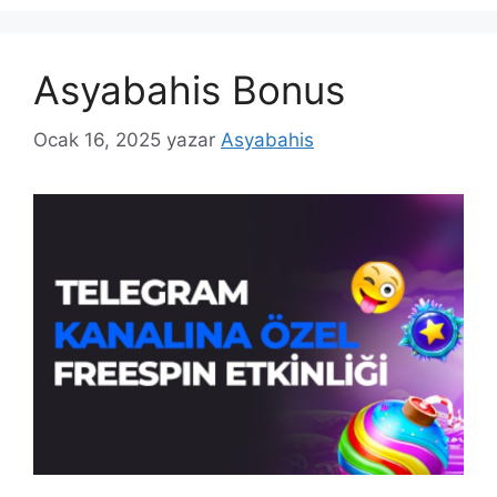
Asyabahis Bonus
Ocak 16, 2025
yazar
Asyabahis