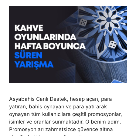
Asyabahis Canlı Destek, hesap açan, para
yatıran, bahis oynayan ve para yatırarak
oynayan tüm kullanıcılara çeşitli promosyonlar,
isimler ve oranlar sunmaktadır. O benim adım.
Promosyonları zahmetsizce güvence altına