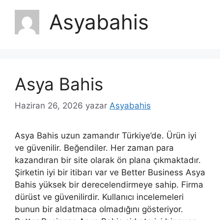
Asyabahis
Asya Bahis
Haziran 26, 2026
yazar
Asyabahis
Asya Bahis uzun zamandır Türkiye’de. Ürün iyi
ve güvenilir. Beğendiler. Her zaman para
kazandıran bir site olarak ön plana çıkmaktadır.
Şirketin iyi bir itibarı var ve Better Business Asya
Bahis yüksek bir derecelendirmeye sahip. Firma
dürüst ve güvenilirdir. Kullanıcı incelemeleri
bunun bir aldatmaca olmadığını gösteriyor.