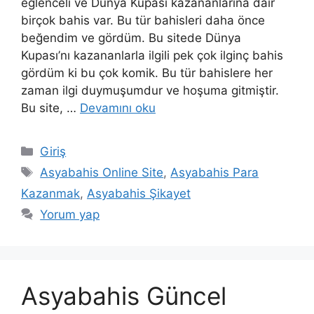
eğlenceli ve Dünya Kupası kazananlarına dair
birçok bahis var. Bu tür bahisleri daha önce
beğendim ve gördüm. Bu sitede Dünya
Kupası’nı kazananlarla ilgili pek çok ilginç bahis
gördüm ki bu çok komik. Bu tür bahislere her
zaman ilgi duymuşumdur ve hoşuma gitmiştir.
Bu site, …
Devamını oku
Kategoriler
Giriş
Etiketler
Asyabahis Online Site
,
Asyabahis Para
Kazanmak
,
Asyabahis Şikayet
Yorum yap
Asyabahis Güncel