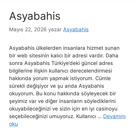
Asyabahis
Mayıs 22, 2026
yazar
Asyabahis
Asyabahis ülkelerden insanlara hizmet sunan
bir web sitesinin kalıcı bir adresi vardır. Daha
sonra Asyabahis Türkiye’deki güncel adres
bilgilerine ilişkin kullanıcı derecelendirmesi
hakkında yorum yapmak istiyorum. Cümle
sürekli değişiyor ve şu anda Asyabahis
okuyorum. Bu konu hakkında söyleyecek bir
şeyimiz var ve diğer insanların söylediklerini
okuyabileceğinizi ve sizin için en iyi casinoyu
seçebileceğinizi umuyoruz. Kullanıcı …
Devamını
oku