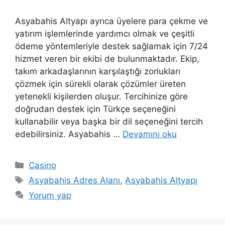
Asyabahis Altyapı ayrıca üyelere para çekme ve
yatırım işlemlerinde yardımcı olmak ve çeşitli
ödeme yöntemleriyle destek sağlamak için 7/24
hizmet veren bir ekibi de bulunmaktadır. Ekip,
takım arkadaşlarının karşılaştığı zorlukları
çözmek için sürekli olarak çözümler üreten
yetenekli kişilerden oluşur. Tercihinize göre
doğrudan destek için Türkçe seçeneğini
kullanabilir veya başka bir dil seçeneğini tercih
edebilirsiniz. Asyabahis …
Devamını oku
Kategoriler
Casino
Etiketler
Asyabahis Adres Alanı
,
Asyabahis Altyapı
Yorum yap