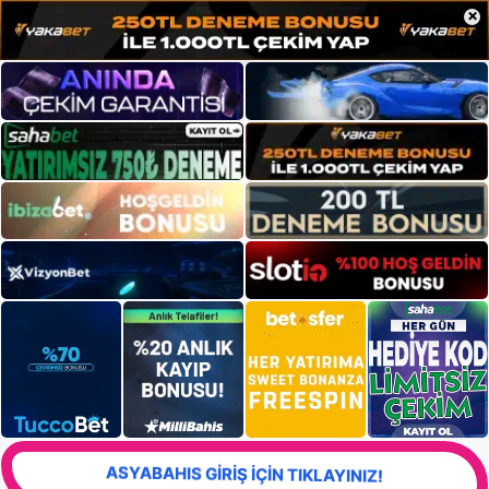
×
ASYABAHIS GİRİŞ İÇİN TIKLAYINIZ!