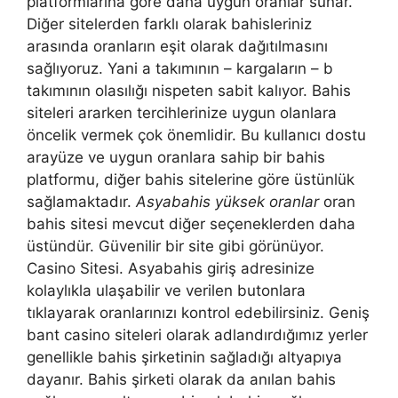
platformlarına göre daha uygun oranlar sunar.
Diğer sitelerden farklı olarak bahisleriniz
arasında oranların eşit olarak dağıtılmasını
sağlıyoruz. Yani a takımının – kargaların – b
takımının olasılığı nispeten sabit kalıyor. Bahis
siteleri ararken tercihlerinize uygun olanlara
öncelik vermek çok önemlidir. Bu kullanıcı dostu
arayüze ve uygun oranlara sahip bir bahis
platformu, diğer bahis sitelerine göre üstünlük
sağlamaktadır.
Asyabahis yüksek oranlar
oran
bahis sitesi mevcut diğer seçeneklerden daha
üstündür. Güvenilir bir site gibi görünüyor.
Casino Sitesi. Asyabahis giriş adresinize
kolaylıkla ulaşabilir ve verilen butonlara
tıklayarak oranlarınızı kontrol edebilirsiniz. Geniş
bant casino siteleri olarak adlandırdığımız yerler
genellikle bahis şirketinin sağladığı altyapıya
dayanır. Bahis şirketi olarak da anılan bahis