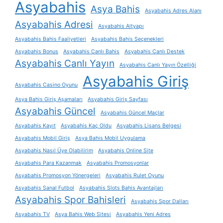
Asyabahis
Asya Bahis
Asyabahis Adres Alanı
Asyabahis Adresi
Asyabahis Altyapı
Asyabahis Bahis Faaliyetleri
Asyabahis Bahis Seçenekleri
Asyabahis Bonus
Asyabahis Canlı Bahis
Asyabahis Canlı Destek
Asyabahis Canlı Yayın
Asyabahis Canlı Yayın Özelliği
Asyabahis Giriş
Asyabahis Casino Oyunu
Asya Bahis Giriş Aşamaları
Asyabahis Giriş Sayfası
Asyabahis Güncel
Asyabahis Güncel Maçlar
Asyabahis Kayıt
Asyabahis Kaç Oldu
Asyabahis Lisans Belgesi
Asyabahis Mobil Giriş
Asya Bahis Mobil Uygulama
Asyabahis Nasıl Üye Olabilirim
Asyabahis Online Site
Asyabahis Para Kazanmak
Asyabahis Promosyonlar
Asyabahis Promosyon Yönergeleri
Asyabahis Rulet Oyunu
Asyabahis Sanal Futbol
Asyabahis Slots Bahis Avantajları
Asyabahis Spor Bahisleri
Asyabahis Spor Dalları
Asyabahis TV
Asya Bahis Web Sitesi
Asyabahis Yeni Adres