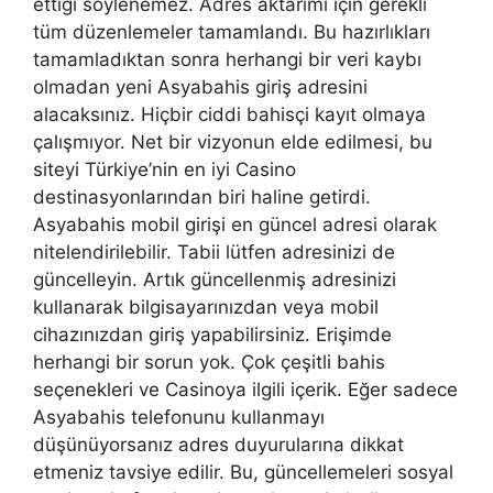
ettiği söylenemez. Adres aktarımı için gerekli
tüm düzenlemeler tamamlandı. Bu hazırlıkları
tamamladıktan sonra herhangi bir veri kaybı
olmadan yeni Asyabahis giriş adresini
alacaksınız. Hiçbir ciddi bahisçi kayıt olmaya
çalışmıyor. Net bir vizyonun elde edilmesi, bu
siteyi Türkiye’nin en iyi Casino
destinasyonlarından biri haline getirdi.
Asyabahis mobil girişi en güncel adresi olarak
nitelendirilebilir. Tabii lütfen adresinizi de
güncelleyin. Artık güncellenmiş adresinizi
kullanarak bilgisayarınızdan veya mobil
cihazınızdan giriş yapabilirsiniz. Erişimde
herhangi bir sorun yok. Çok çeşitli bahis
seçenekleri ve Casinoya ilgili içerik. Eğer sadece
Asyabahis telefonunu kullanmayı
düşünüyorsanız adres duyurularına dikkat
etmeniz tavsiye edilir. Bu, güncellemeleri sosyal