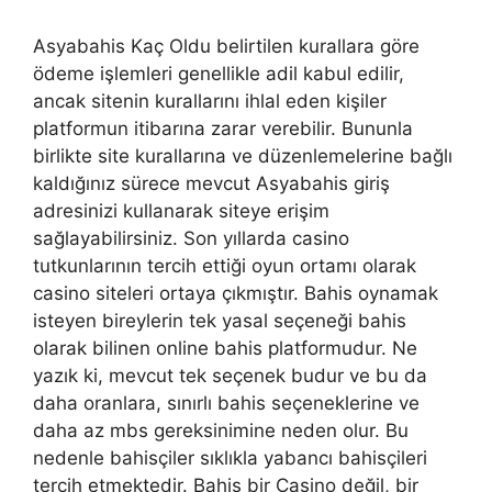
Asyabahis Kaç Oldu belirtilen kurallara göre
ödeme işlemleri genellikle adil kabul edilir,
ancak sitenin kurallarını ihlal eden kişiler
platformun itibarına zarar verebilir. Bununla
birlikte site kurallarına ve düzenlemelerine bağlı
kaldığınız sürece mevcut Asyabahis giriş
adresinizi kullanarak siteye erişim
sağlayabilirsiniz. Son yıllarda casino
tutkunlarının tercih ettiği oyun ortamı olarak
casino siteleri ortaya çıkmıştır. Bahis oynamak
isteyen bireylerin tek yasal seçeneği bahis
olarak bilinen online bahis platformudur. Ne
yazık ki, mevcut tek seçenek budur ve bu da
daha oranlara, sınırlı bahis seçeneklerine ve
daha az mbs gereksinimine neden olur. Bu
nedenle bahisçiler sıklıkla yabancı bahisçileri
tercih etmektedir. Bahis bir Casino değil, bir