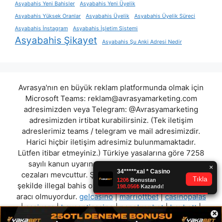
Asyabahis Yeni Bahisler
Asyabahis Yeni Üyelik
Asyabahis Yüksek Oranlar
Asyabahis Üyelik
Asyabahis Üyelik Süreci
Asyabahis İnstagram
Asyabahis İşletim Sistemi
Asyabahis Şikayet
Asyabahis Şu Anki Adresi Nedir
Avrasya'nın en büyük reklam platformunda olmak için
Microsoft Teams:
reklam@avrasyamarketing.com
adresimizden veya Telegram: @Avrasyamarketing
adresimizden irtibat kurabilirsiniz. (Tek iletişim
adreslerimiz teams / telegram ve mail adresimizdir.
Harici hiçbir iletişim adresimiz bulunmamaktadır.
Lütfen itibar etmeyiniz.) Türkiye yasalarına göre 7258
sayılı kanun uyarınca yasa dışı bahis oynamanın
cezaları mevcuttur. Şu an bulunduğunuz site hiç bir
şekilde illegal bahis oyunları oynatmıyor ve oynamaya
aracı olmuyordur.
gelcasino
|
marriottbet
|
casinopalas
|
casivera
|
bayconticasino
|
napolyonbet
|
bovbett
|
×
casinoelit
"