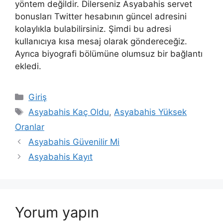
yöntem değildir. Dilerseniz Asyabahis servet
bonusları Twitter hesabının güncel adresini
kolaylıkla bulabilirsiniz. Şimdi bu adresi
kullanıcıya kısa mesaj olarak göndereceğiz.
Ayrıca biyografi bölümüne olumsuz bir bağlantı
ekledi.
Kategoriler
Giriş
Etiketler
Asyabahis Kaç Oldu
,
Asyabahis Yüksek
Oranlar
Asyabahis Güvenilir Mi
Asyabahis Kayıt
Yorum yapın