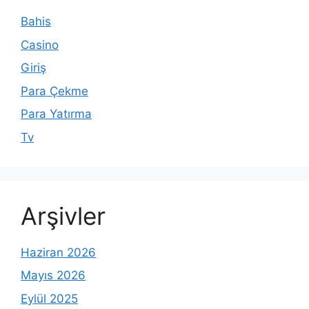
Bahis
Casino
Giriş
Para Çekme
Para Yatırma
Tv
Arşivler
Haziran 2026
Mayıs 2026
Eylül 2025