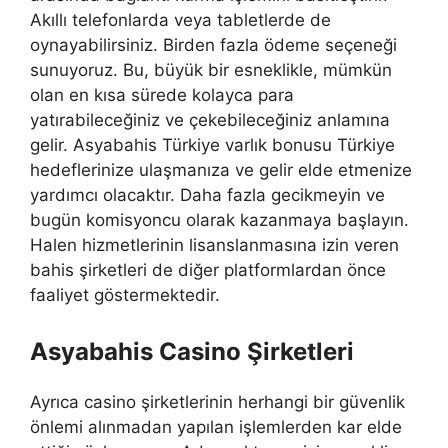
Akıllı telefonlarda veya tabletlerde de
oynayabilirsiniz. Birden fazla ödeme seçeneği
sunuyoruz. Bu, büyük bir esneklikle, mümkün
olan en kısa sürede kolayca para
yatırabileceğiniz ve çekebileceğiniz anlamına
gelir. Asyabahis Türkiye varlık bonusu Türkiye
hedeflerinize ulaşmanıza ve gelir elde etmenize
yardımcı olacaktır. Daha fazla gecikmeyin ve
bugün komisyoncu olarak kazanmaya başlayın.
Halen hizmetlerinin lisanslanmasına izin veren
bahis şirketleri de diğer platformlardan önce
faaliyet göstermektedir.
Asyabahis Casino Şirketleri
Ayrıca casino şirketlerinin herhangi bir güvenlik
önlemi alınmadan yapılan işlemlerden kar elde