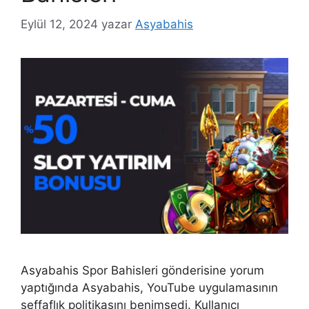
Eylül 12, 2024
yazar
Asyabahis
Asyabahis Spor Bahisleri gönderisine yorum
yaptığında Asyabahis, YouTube uygulamasının
şeffaflık politikasını benimsedi. Kullanıcı