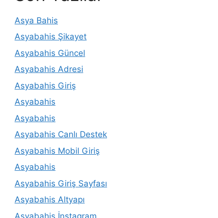
Asya Bahis
Asyabahis Şikayet
Asyabahis Güncel
Asyabahis Adresi
Asyabahis Giriş
Asyabahis
Asyabahis
Asyabahis Canlı Destek
Asyabahis Mobil Giriş
Asyabahis
Asyabahis Giriş Sayfası
Asyabahis Altyapı
Asyabahis İnstagram