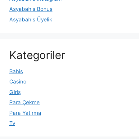
Asyabahis Bonus
Asyabahis Üyelik
Kategoriler
Bahis
Casino
Giriş
Para Çekme
Para Yatırma
Tv