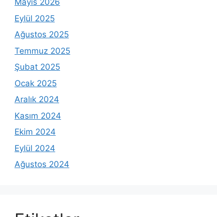
Mayıs 2026
Eylül 2025
Ağustos 2025
Temmuz 2025
Şubat 2025
Ocak 2025
Aralık 2024
Kasım 2024
Ekim 2024
Eylül 2024
Ağustos 2024