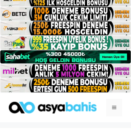
İçeriğe
atla
Menü