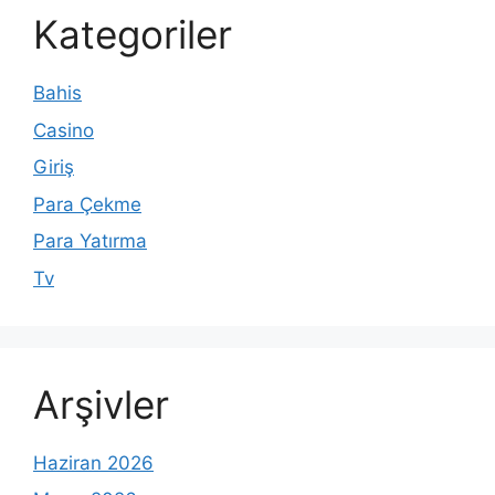
Kategoriler
Bahis
Casino
Giriş
Para Çekme
Para Yatırma
Tv
Arşivler
Haziran 2026