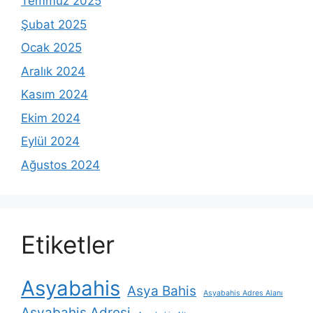
Temmuz 2025
Şubat 2025
Ocak 2025
Aralık 2024
Kasım 2024
Ekim 2024
Eylül 2024
Ağustos 2024
Etiketler
Asyabahis
Asya Bahis
Asyabahis Adres Alanı
Asyabahis Adresi