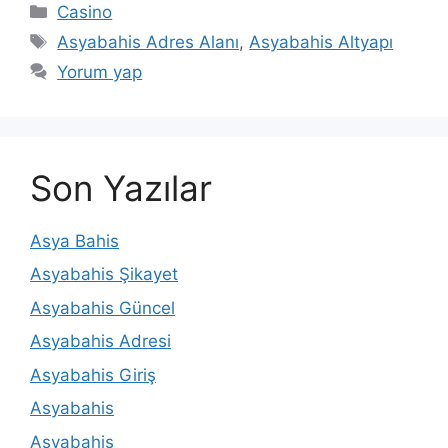
Kategoriler
Casino
Etiketler
Asyabahis Adres Alanı
,
Asyabahis Altyapı
Yorum yap
Son Yazılar
Asya Bahis
Asyabahis Şikayet
Asyabahis Güncel
Asyabahis Adresi
Asyabahis Giriş
Asyabahis
Asyabahis