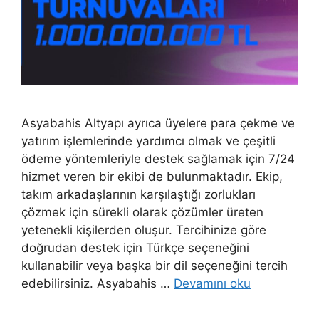
Asyabahis Altyapı ayrıca üyelere para çekme ve
yatırım işlemlerinde yardımcı olmak ve çeşitli
ödeme yöntemleriyle destek sağlamak için 7/24
hizmet veren bir ekibi de bulunmaktadır. Ekip,
takım arkadaşlarının karşılaştığı zorlukları
çözmek için sürekli olarak çözümler üreten
yetenekli kişilerden oluşur. Tercihinize göre
doğrudan destek için Türkçe seçeneğini
kullanabilir veya başka bir dil seçeneğini tercih
edebilirsiniz. Asyabahis …
Devamını oku