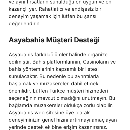
ve aynı fırsatların sunulduğu en uygun ve en
kazançlı yer. Rahatlatıcı ve endişesiz bir
deneyim yaşamak için lütfen bu şansı
değerlendirin.
Asyabahis Müşteri Desteği
Asyabahis farklı bölümler halinde organize
edilmiştir. Bahis platformlarının, Casinoların ve
bahis yöntemlerinin kapsamlı bir listesi
sunulacaktır. Bu nedenle bu ayrıntılarla
başlamak ve müzakereleri dahil etmek
önemlidir. Lütfen Türkçe müşteri hizmetleri
seçeneğinin mevcut olmadığını unutmayın. Bu
bağlamda müzakereler oldukça zorlu olabilir.
Asyabahis web sitesine üye olarak
deneyiminizin genel hızını artırmayı amaçlayan
yerinde destek ekibine erişim kazanırsınız.