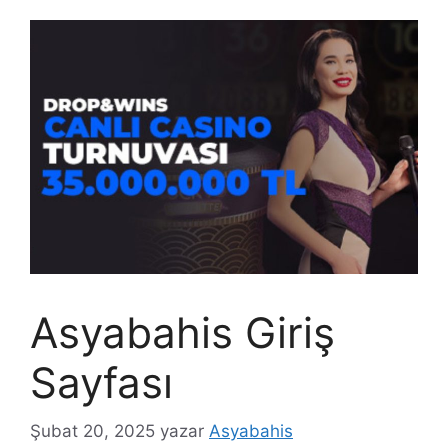
Asyabahis Giriş
Sayfası
Şubat 20, 2025
yazar
Asyabahis