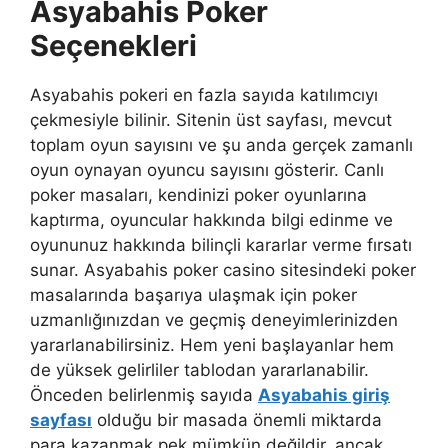
Asyabahis Poker
Seçenekleri
Asyabahis pokeri en fazla sayıda katılımcıyı
çekmesiyle bilinir. Sitenin üst sayfası, mevcut
toplam oyun sayısını ve şu anda gerçek zamanlı
oyun oynayan oyuncu sayısını gösterir. Canlı
poker masaları, kendinizi poker oyunlarına
kaptırma, oyuncular hakkında bilgi edinme ve
oyununuz hakkında bilinçli kararlar verme fırsatı
sunar. Asyabahis poker casino sitesindeki poker
masalarında başarıya ulaşmak için poker
uzmanlığınızdan ve geçmiş deneyimlerinizden
yararlanabilirsiniz. Hem yeni başlayanlar hem
de yüksek gelirliler tablodan yararlanabilir.
Önceden belirlenmiş sayıda
Asyabahis giriş
sayfası
olduğu bir masada önemli miktarda
para kazanmak pek mümkün değildir, ancak