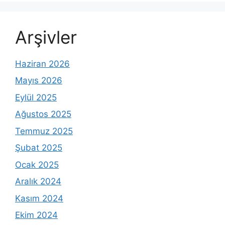
Arşivler
Haziran 2026
Mayıs 2026
Eylül 2025
Ağustos 2025
Temmuz 2025
Şubat 2025
Ocak 2025
Aralık 2024
Kasım 2024
Ekim 2024