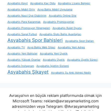
Asyabahis Kayıt
Asyabahis Kaç Oldu
Asyabahis Lisans Belgesi
Asyabahis Mobil Giriş
Asya Bahis Mobil Uygulama
Asyabahis Nasıl Üye Olabilirim
Asyabahis Online Site
Asyabahis Para Kazanmak
Asyabahis Promosyonlar
Asyabahis Promosyon Yönergeleri
Asyabahis Rulet Oyunu
Asyabahis Sanal Futbol
Asyabahis Slots Bahis Avantajları
Asyabahis Spor Bahisleri
Asyabahis Spor Dalları
Asyabahis TV
Asya Bahis Web Sitesi
Asyabahis Yeni Adres
Asyabahis Yeni Bahisler
Asyabahis Yeni Üyelik
Asyabahis Yüksek Oranlar
Asyabahis Üyelik
Asyabahis Üyelik Süreci
Asyabahis İnstagram
Asyabahis İşletim Sistemi
Asyabahis Şikayet
Asyabahis Şu Anki Adresi Nedir
Avrasya'nın en büyük reklam platformunda olmak için
Microsoft Teams:
reklam@avrasyamarketing.com
adresimizden veya Telegram: @Avrasyamarketing