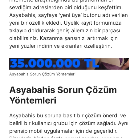
sevdiğim adreslerden biri olduğunu keşfettim.
Asyabahis, sayfaya ‘yeni üye’ butonu adı verilen
yeni bir özellik ekledi. Üyelik kayıt formumuza
tıklayıp doldurarak geniş ailemizin bir parçası
olabilirsiniz. Kazanma şansınızı artırmak için
yeni yüzler indirin ve ekranları özelleştirin.
Asyabahis Sorun Çözüm Yöntemleri
Asyabahis Sorun Çözüm
Yöntemleri
Asyabahis bu soruna basit bir çözüm önerdi ve
belirli bir kullanıcı grubu için çözüm sağladı. Aynı
prensip mobil uygulamalar için de geçerlidir.