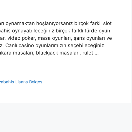
arı oynamaktan hoşlanıyorsanız birçok farklı slot
ahis oynayabileceğiniz birçok farklı türde oyun
nlar, video poker, masa oyunları, şans oyunları ve
z. Canlı casino oyunlarımızın seçebileceğiniz
bakara masaları, blackjack masaları, rulet …
abahis Lisans Belgesi